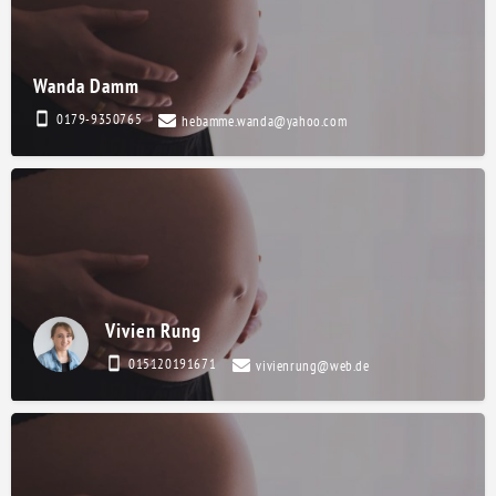
Wanda Damm
0179-9350765
hebamme.wanda@yahoo.com
Vivien Rung
015120191671
vivienrung@web.de