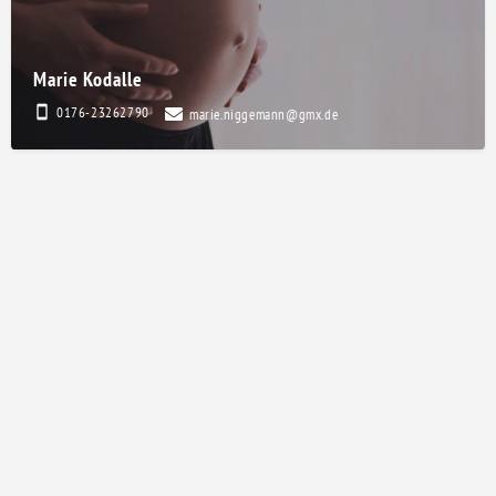
Marie Kodalle
0176-23262790
marie.niggemann@gmx.de