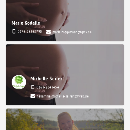
Marie Kodalle
0176-23262790
marie.niggemann@gmx.de
Michelle Seifert
0163-2643454
hebamme-michelle-seifert@web.de