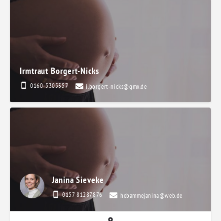
Irmtraut Borgert-Nicks
0160-5305357
i.borgert-nicks@gmx.de
Janina Sieveke
0157 81287876
hebammejanina@web.de