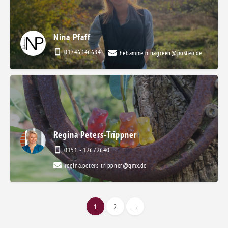
Nina Pfaff
01746346684
hebamme.ninagreen@posteo.de
Regina Peters-Trippner
0151 - 12672640
regina.peters-trippner@gmx.de
1
2
→