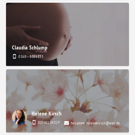
Claudia Schlump
0160 - 8086853
Helene Kirsch
01743184329
hebamme-helenekirsch@web.de