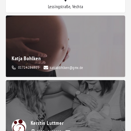
Lessingstraße, Vechta
Katja Bohlken
01724286805
katjabohlken@gmx.de
Kerstin Luttmer