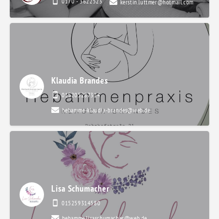
0170 - 3622523
kerstin.luttmer@hotmail.com
Klaudia Brandes
015205287314
hebamme-klaudia-brandes@web.de
Lisa Schumacher
015259314580
hebamme.lisaschumacher@web.de