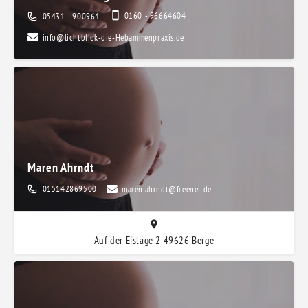
0160 - 96664604
05431 - 900964
info@lichtblick-die-Hebammenpraxis.de
Maren Ahrndt
015142869500
maren.ahrndt@freenet.de
Auf der Eislage 2 49626 Berge