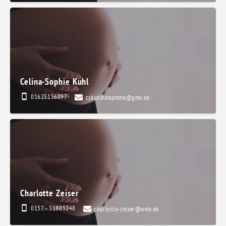
Celina-Sophie Kuhl
01625156097
cskuhlhebamme@gmx.de
Charlotte Zeiser
0157 - 31805248
charlotte-zeiser@web.de