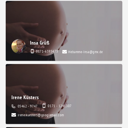
Insa Grüß
0171-6595475
Hebamme-Insa@gmx.de
Irene Küsters
0171 - 1241307
05462 - 9747
irene.kuesters@googlemail.com