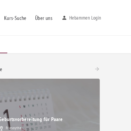
Kurs-Suche
Über uns
Hebammen Login
e
Geburtsvorbereitung für Paare
 Großenkneten, Herzlake, Lastrup, Lindern, Löningen, Molbergen, Quakenbrück, Saterland, 
Friesoythe