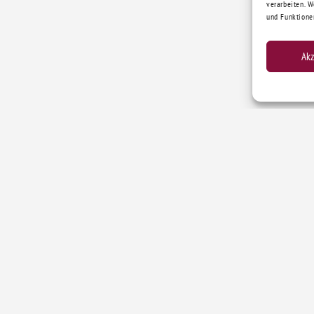
verarbeiten. 
und Funktione
Akz
ntakt
De
l.:
0170 – 9169017
Mail:
hebammenzentrale@skf-cloppenburg.de
rechzeiten
 15:00 bis 16:30 Uhr
 und Do 8:30 bis 11:30 Uhr