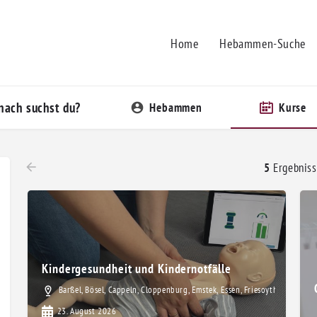
Home
Hebammen-Suche
ach suchst du?
Hebammen
Kurse
5
Ergebniss
Kindergesundheit und Kindernotfälle
Barßel, Bösel, Cappeln, Cloppenburg, Emstek, Essen, Friesoythe, Garrel,
23. August 2026