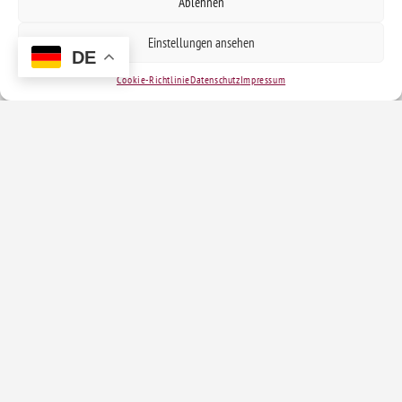
Ablehnen
Einstellungen ansehen
DE
Cookie-Richtlinie
Datenschutz
Impressum
Kontakt
Tel.:
0170 – 9169017
E-Mail:
hebammenzentrale@skf-
cloppenburg.de